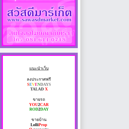
แนะนำเว็บ
ลงประกาศฟรี
S
E
V
E
N
DAYS
TALAD
X
ขายรถ
YOU
2
CAR
ROD
2
DAY
ขายบ้าน
Lolli
Prop