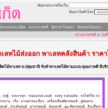
ค้นหาประกาศในเว็บ
ค้นหาเว็บทั่วโลก
ค้นหาแบบละเอียด
|
ลงประกาศฟรี
|
อัตราค่าโฆษณา
|
ติดต่อลงโฆษณา
ข่าวสารสวัสดี ณ วันที่ 07.0
เลทไม้ส่งออก พาเลทคลังสินค้า ราคา
ลิตไม้พาเลท
จ.ปทุมธานี
รับทำพาเลทไม้ตามแบบ
คุณภาพดี มีบริ
,
รถตู้
,
รถบรรทุก
,
รถอเนกประสงค์
,
รถหรู รถสปอร์ต
,
รถโฟร์วีล รถ
ักรยาน
,
เรือ
,
ยานพาหนะอื่นๆ
,
เครื่องเสียงติดรถยนต์
,
อู่ซ่อมรถ
,
นยนต์
,
ประดับยนต์
,
ยางรถยนต์
,
ล้อแมกซ์
,
gps ติดรถยนต์
,
สินเชื่อรถ